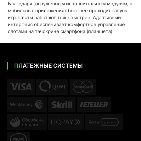
Благодаря загруженным исполнительным модулям, в
мобильных приложениях быстрее проходит запуск
игр. Слоты работают тоже быстрее. Адаптивный
интерфейс обеспечивает комфортное управление
слотами на тачскрине смартфона (планшета).
ПЛАТЕЖНЫЕ СИСТЕМЫ