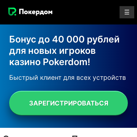
☰
P
o
k
Бонус до 40 000 рублей
e
для новых игроков
r
d
казино Pokerdom!
o
m
Быстрый клиент для всех устройств
ЗАРЕГИСТРИРОВАТЬСЯ