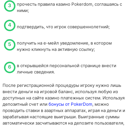
прочесть правила казино Pokerdom, соглашаясь с
3
ними;
4
подтвердить, что игрок совершеннолетний;
получить на е-мейл уведомление, в котором
5
нужно кликнуть на активную ссылку;
в открывшейся персональной странице внести
6
личные сведения.
После регистрационной процедуры игроку нужно лишь
внести деньги на игровой баланс, используя любую из
доступных на сайте казино платежных систем. Используя
депозитный счет или
бонусы от PokerDom
, можно
проводить ставки в азартных аппаратах, играя на деньги и
зарабатывая настоящие выигрыши. Выигранные суммы
автоматически засчитываются на депозите пользователя,