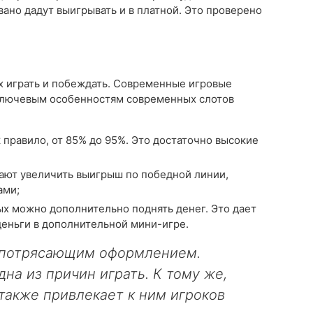
вано дадут выигрывать и в платной. Это проверено
их играть и побеждать. Современные игровые
К ключевым особенностям современных слотов
 правило, от 85% до 95%. Это достаточно высокие
ают увеличить выигрыш по победной линии,
ами;
х можно дополнительно поднять денег. Это дает
деньги в дополнительной мини-игре.
т потрясающим оформлением.
на из причин играть. К тому же,
 также привлекает к ним игроков