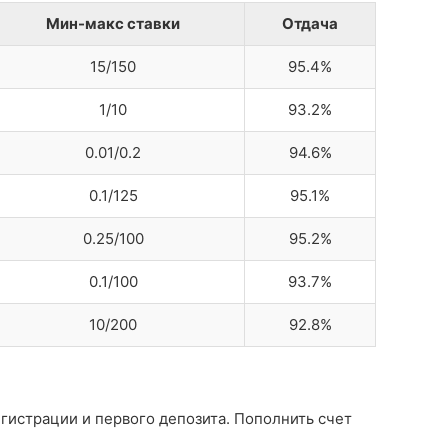
Мин-макс ставки
Отдача
15/150
95.4%
1/10
93.2%
0.01/0.2
94.6%
0.1/125
95.1%
0.25/100
95.2%
0.1/100
93.7%
10/200
92.8%
гистрации и первого депозита. Пополнить счет