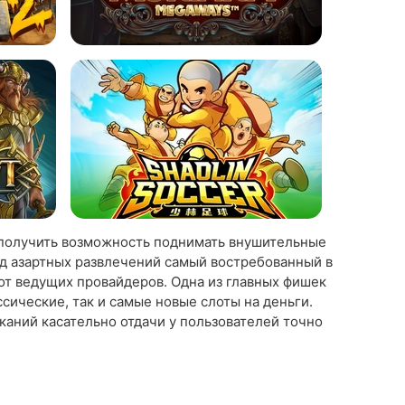
 получить возможность поднимать внушительные
ид азартных развлечений самый востребованный в
от ведущих провайдеров. Одна из главных фишек
ссические, так и самые новые слоты на деньги.
каний касательно отдачи у пользователей точно