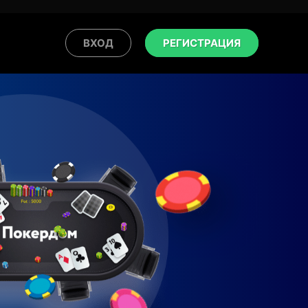
ВХОД
РЕГИСТРАЦИЯ