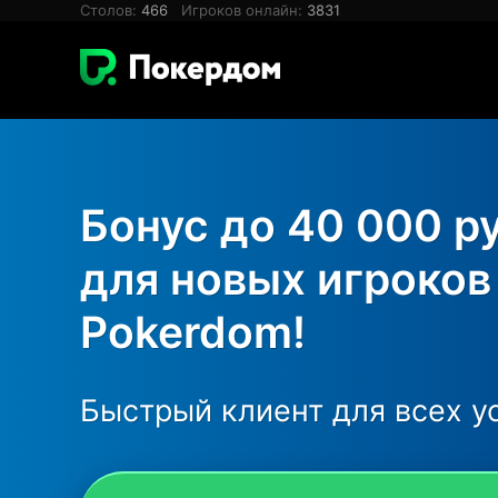
Столов:
466
Игроков онлайн:
3831
P
o
k
e
Бонус до 40 000 р
r
d
для новых игроков
o
m
Pokerdom!
Быстрый клиент для всех у