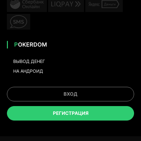
POKERDOM
ВЫВОД ДЕНЕГ
НА АНДРОИД
ВХОД
РЕГИСТРАЦИЯ