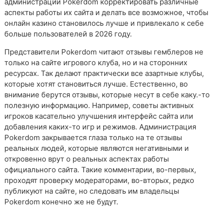
администрации Pokerdom корректировать различные
аспекты работы их сайта и делать все возможное, чтобы
онлайн казино становилось лучше и привлекало к себе
больше пользователей в 2026 году.
Представители Pokerdom читают отзывы гемблеров не
только на сайте игрового клуба, но и на сторонних
ресурсах. Так делают практически все азартные клубы,
которые хотят становиться лучше. Естественно, во
внимание берутся отзывы, которые несут в себе каку.-то
полезную информацию. Например, советы активных
игроков касательно улучшения интерфейс сайта или
добавления каких-то игр и режимов. Администрация
Pokerdom закрывается глаза только на те отзывы
реальных людей, которые являются негативными и
откровенно врут о реальных аспектах работы
официального сайта. Такие комментарии, во-первых,
проходят проверку модераторами, во-вторых, редко
публикуют на сайте, но следовать им владельцы
Pokerdom конечно же не будут.