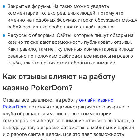
Закрытые форумы. На таких можно увидеть
комментарии только реальных людей, потому что
именно на подобных форумах игроки обсуждают между
собой различные особенности онлайн казино;
Ресурсы с обзорами. Сайты, которые пишут обзоры на
казино также дают возможность публиковать отзывы.
Как правило, там нет купленных комментариев и люди
реально по полочкам разбирают все нюансы игрового
клуба, так что на них стоит обратить внимание.
Как отзывы влияют на работу
казино PokerDom?
Отзывы всегда влияют на работу
онлайн-казино
PokerDom
, потому что администрация этого азартного
клуба обращает внимание на все комментарии
гемблеров. Они берут во внимание отзывы о выплатах, о
выводе денег, о игровых автоматах, о мобильной версии
и о работе сайта в целом. Все это дает возможность