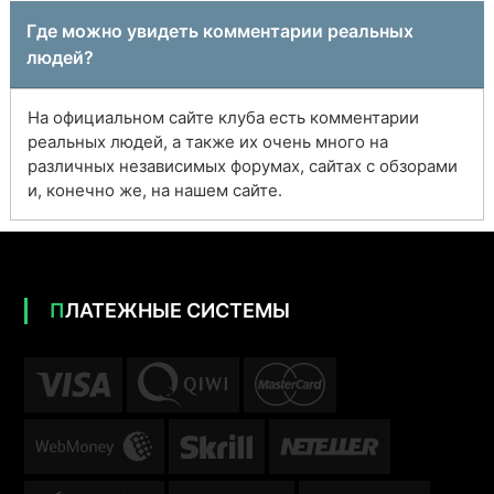
Где можно увидеть комментарии реальных
людей?
На официальном сайте клуба есть комментарии
реальных людей, а также их очень много на
различных независимых форумах, сайтах с обзорами
и, конечно же, на нашем сайте.
ПЛАТЕЖНЫЕ СИСТЕМЫ