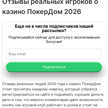
Отзывы реальных игроков о
казино ПокерДом 2026
Еще не в числе подписчиков нашей
рассылки?
Подписывайся сейчас для доступа к эксклюзивным
бонусам!
Отзывы реальных людей 2026 года о казино ПокерДом
стоит прочитать каждому новичку, который собрался
регистрироваться на сайте и поднимать хорошие деньги.
дело в том, что именно комментарии дают возможность
понять как игровой клуб работает в целом и стоит ли